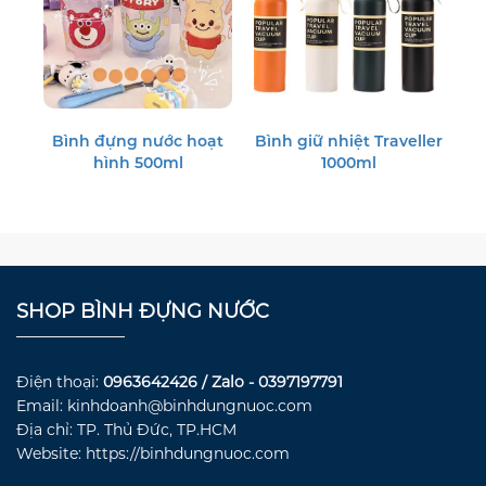
Bình đựng nước hoạt
Bình giữ nhiệt Traveller
hình 500ml
1000ml
SHOP BÌNH ĐỰNG NƯỚC
Điện thoại:
0963642426 / Zalo - 0397197791
Email: kinhdoanh@binhdungnuoc.com
Địa chỉ: TP. Thủ Đức, TP.HCM
Website: https://binhdungnuoc.com