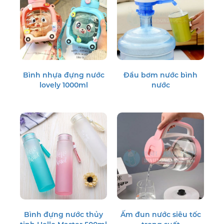
Bình nhựa đựng nước
Đầu bơm nước bình
lovely 1000ml
nước
Bình đựng nước thủy
Ấm đun nước siêu tốc