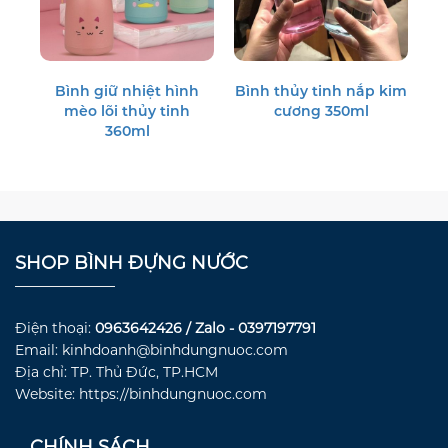
Bình giữ nhiệt hình
Bình thủy tinh nắp kim
mèo lõi thủy tinh
cương 350ml
360ml
SHOP BÌNH ĐỰNG NƯỚC
Điện thoại:
0963642426 / Zalo - 0397197791
Email: kinhdoanh@binhdungnuoc.com
Địa chỉ: TP. Thủ Đức, TP.HCM
Website: https://binhdungnuoc.com
CHÍNH SÁCH