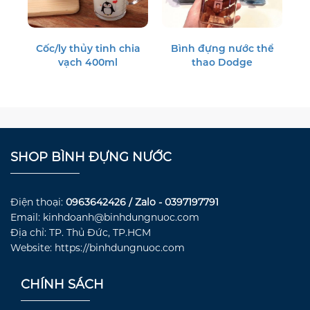
Cốc/ly thủy tinh chia
Bình đựng nước thể
vạch 400ml
thao Dodge
SHOP BÌNH ĐỰNG NƯỚC
Điện thoại:
0963642426 / Zalo - 0397197791
Email: kinhdoanh@binhdungnuoc.com
Địa chỉ: TP. Thủ Đức, TP.HCM
Website: https://binhdungnuoc.com
CHÍNH SÁCH