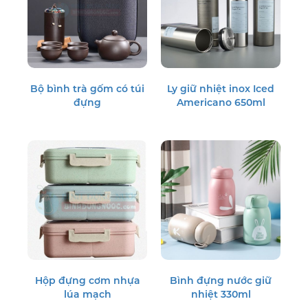
Bộ bình trà gốm có túi
Ly giữ nhiệt inox Iced
đựng
Americano 650ml
Hộp đựng cơm nhựa
Bình đựng nước giữ
lúa mạch
nhiệt 330ml