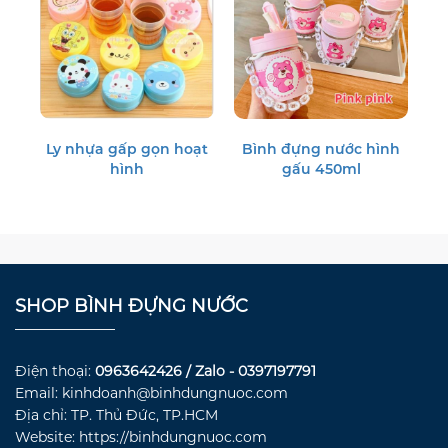
Ly nhựa gấp gọn hoạt
Bình đựng nước hình
hình
gấu 450ml
SHOP BÌNH ĐỰNG NƯỚC
Điện thoại:
0963642426 / Zalo - 0397197791
Email: kinhdoanh@binhdungnuoc.com
Địa chỉ: TP. Thủ Đức, TP.HCM
Website: https://binhdungnuoc.com