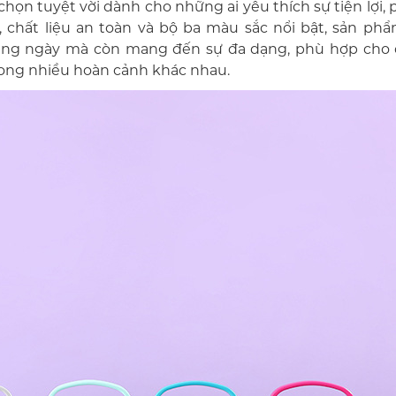
 chọn tuyệt vời dành cho những ai yêu thích sự tiện lợi,
ng, chất liệu an toàn và bộ ba màu sắc nổi bật, sản ph
ng ngày mà còn mang đến sự đa dạng, phù hợp cho 
ong nhiều hoàn cảnh khác nhau.