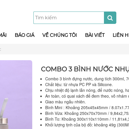
MÃI
BÁO GIÁ
VỀ CHÚNG TÔI
BÀI VIẾT
LIÊN H
c
COMBO 3 BÌNH NƯỚC NH
Combo 3 bình đựng nước, dung tích 300ml, 7
Chất liệu: từ nhựa PC PP và Silicone.
Chịu nhiệt độ lạnh lẫn nóng, để nước nóng, 
An toàn, có quai xách để đem theo, vỏ nhám d
Giao màu ngẫu nhiên.
Bình Mini : Khoảng 205x45x45mm / 8.07x1.77
Bình Vừa: Khoảng 250x70x70mm / 9,84x2,75x
Bình To: Khoảng 300x110x110mm / 11,81x4,
Khối lượng tịnh của bộ đồ: khoảng 49g (300