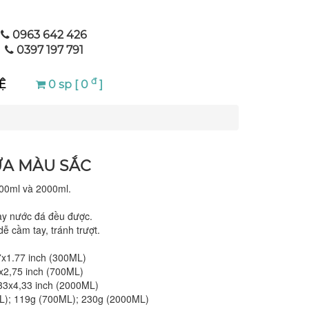
0963 642 426
0397 197 791
đ
Ệ
0 sp [ 0
]
ỰA MÀU SẮC
00ml và 2000ml.
hay nước đá đều được.
ễ cầm tay, tránh trượt.
x1.77 inch (300ML)
2,75 inch (700ML)
33x4,33 inch (2000ML)
ML); 119g (700ML); 230g (2000ML)