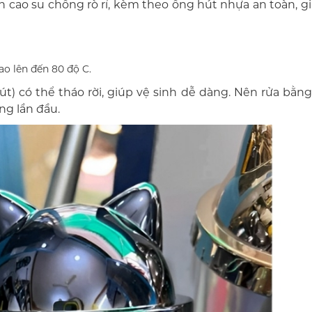
n cao su chống rò rỉ, kèm theo ống hút nhựa an toàn, g
ao lên đến 80 độ C.
hút) có thể tháo rời, giúp vệ sinh dễ dàng. Nên rửa bằn
ng lần đầu.