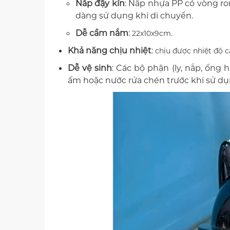
Nắp đậy kín
: Nắp nhựa PP có vòng ro
dàng sử dụng khi di chuyển.
Dễ cầm nắm
:
22x10x9cm.
Khả năng chịu nhiệt
:
chịu được nhiệt độ c
Dễ vệ sinh
: Các bộ phận (ly, nắp, ống 
ấm hoặc nước rửa chén trước khi sử dụ