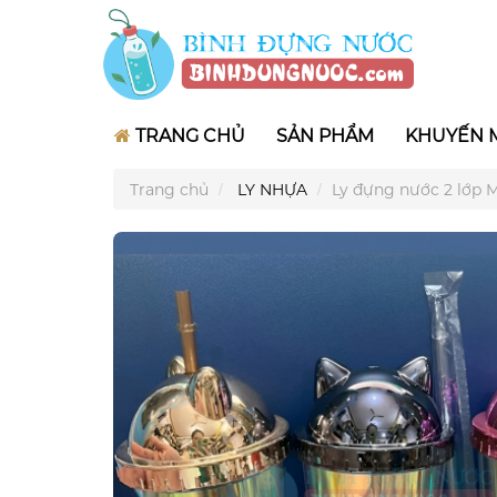
TRANG CHỦ
SẢN PHẨM
KHUYẾN 
Trang chủ
LY NHỰA
Ly đựng nước 2 lớp