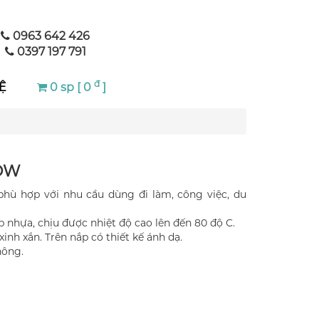
0963 642 426
0397 197 791
đ
Ệ
0 sp [ 0
]
OW
phù hợp với nhu cầu dùng đi làm, công việc, du
p nhựa, chịu được nhiệt độ cao lên đến 80 độ C.
xinh xắn. Trên nắp có thiết kế ánh dạ.
hông.