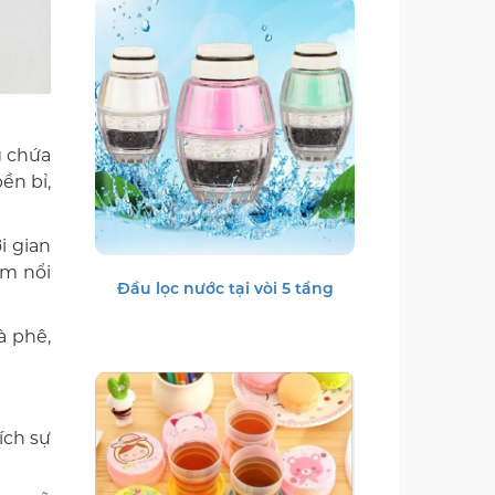
g chứa
ền bỉ,
i gian
àm nổi
Đầu lọc nước tại vòi 5 tầng
à phê,
ích sự