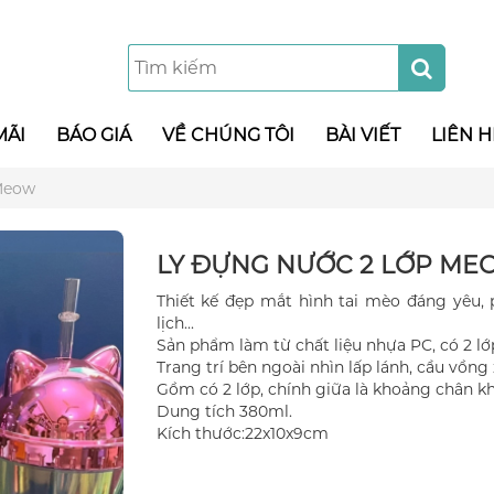
MÃI
BÁO GIÁ
VỀ CHÚNG TÔI
BÀI VIẾT
LIÊN H
 Meow
LY ĐỰNG NƯỚC 2 LỚP ME
Thiết kế đẹp mắt hình tai mèo đáng yêu, 
lịch...
Sản phẩm làm từ chất liệu nhựa PC, có 2 lớ
Trang trí bên ngoài nhìn lấp lánh, cầu vồng 
Gồm có 2 lớp, chính giữa là khoảng chân k
Dung tích 380ml.
Kích thước:22x10x9cm