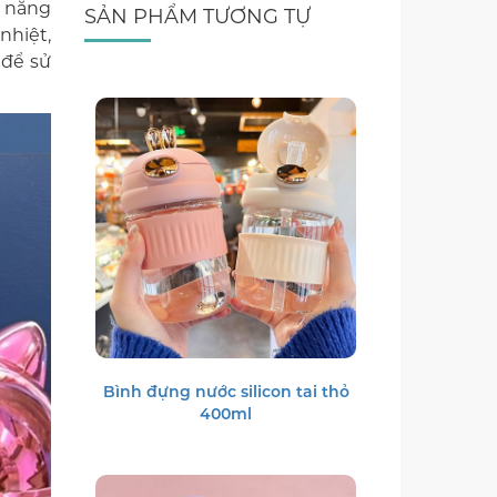
h năng
SẢN PHẨM TƯƠNG TỰ
nhiệt,
 để sử
Bình đựng nước silicon tai thỏ
400ml